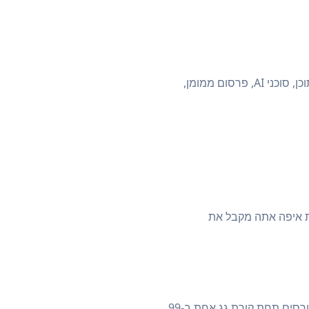
קיים מגוון עצום של מודלים ביזמות דיגיטלית: שיווק שותפים, דרופשיפינג, איקומרס, יבוא מסין, יצירת תוכן, סוכני AI, פרסום ממומן,
ת איפה אתה מקבל את
במקום לשלם 2,000-5,000 ש"ח על קורס בודד שאולי לא מתאים לך, קריפטאו נותנת לך גישה לכל הקורסים תחת קורת גג אחת ב-99