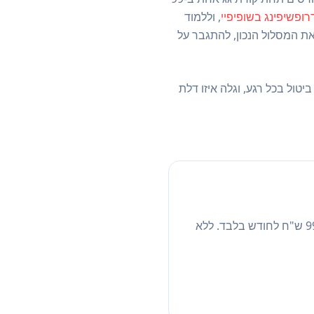
רופשיפינג בשופיפיי
, וללמוד
ו זמין עבורך 24/7 כדי לעזור לך לבחור את המסלול הנכון, להתגבר על
יטול בכל רגע, וגלה איזו דלת
הצטרפו עכשיו לקריפטאו וקבלו גישה מיידית לכל הקורסים המקצועיים, בליווי מנטור AI אישי, ב-99 ש"ח לחודש בלבד. ללא