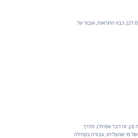
העיקרון: 90 דקות מרוכזות שוות יותר מ-4 שעות מפוזרות. הקצה לעצמך זמן קבוע ביום (למשל 21:00-22:30), כבה התראות, ועבוד על
כן, זה דבר אמיתי). הדרך
של מי שהצליחו, עבודה בקהילה