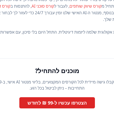
תחיל מ
קורס שיווק שותפים
, לעבור ל
קורס סוכני AI
, להתנסות ב
קורס ד
– הכל באותו מנוי. בנוסף, מנטור ה-AI האישי שלנ
 שלך.
אקולוגית שלמה ליזמות דיגיטלית. התחל היום בלי סיכון, עם אפשרות ב
מוכנים להתחיל?
התחייבות – ניתן לביטול בכל רגע.
הצטרפו עכשיו ל-99 ₪ לחודש