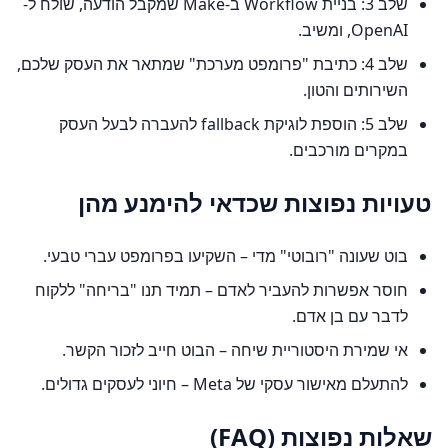
שלב 3: בניית Workflow ב-Make שמקבל הודעה, שולח ל-
OpenAI, ומשיב.
שלב 4: כתיבת "פרומפט מערכת" שמתאר את העסק שלכם,
השירותים והטון.
שלב 5: הוספת לוגיקת fallback להעברה לבעל העסק
במקרים מורכבים.
טעויות נפוצות שכדאי להימנע מהן
בוט שעונה "רובוטי" מדי – השקיעו בפרומפט עברי טבעי.
חוסר אפשרות להעביר לאדם – תמיד תנו "בריחה" ללקוח
לדבר עם בן אדם.
אי שמירת היסטוריית שיחה – הבוט חייב לזכור הקשר.
להתעלם מאישור עסקי של Meta – חיוני לעסקים גדולים.
שאלות נפוצות (FAQ)