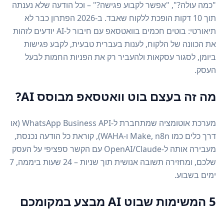
"כמה עולה?", "אפשר לקבוע פגישה?" – וכל הודעה שלא נענתה
תוך 10 דקות הופכת ללקוח שאבד. ב-2026 הפתרון כבר לא
תיאורטי: בוטים חכמים בוואטסאפ עם חיבור ל-AI יודעים לזהות
את הכוונה של הלקוח, לענות בעברית טבעית, לקבע פגישות
ביומן, לסגור עסקאות ולהעביר רק את הפניות החמות לבעל
העסק.
מה זה בעצם בוט וואטסאפ מבוסס AI?
מערכת אוטומציה שמתחברת ל-WhatsApp Business API (או
דרך כלים כמו Make, n8n ו-WAHA), קוראת כל הודעה נכנסת,
מעבירה אותה ל-OpenAI/Claude עם הקשר ספציפי על העסק
שלכם, ומחזירה תשובה אנושית תוך שניות – 24 שעות ביממה, 7
ימים בשבוע.
5 המשימות שבוט AI מבצע במקומכם