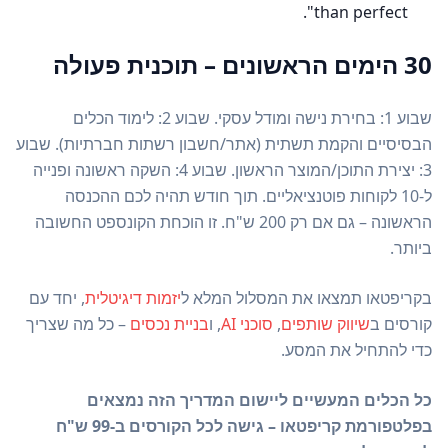
than perfect".
30 הימים הראשונים – תוכנית פעולה
שבוע 1: בחירת נישה ומודל עסקי. שבוע 2: לימוד הכלים
הבסיסיים והקמת תשתית (אתר/חשבון רשתות חברתיות). שבוע
3: יצירת התוכן/המוצר הראשון. שבוע 4: השקה ראשונה ופנייה
ל-10 לקוחות פוטנציאליים. תוך חודש תהיה לכם ההכנסה
הראשונה – גם אם רק 200 ש"ח. זו הוכחת הקונספט החשובה
ביותר.
בקריפטאו תמצאו את המסלול המלא ל
יזמות דיגיטלית
, יחד עם
קורסים ב
שיווק שותפים
,
סוכני AI
, ו
בניית נכסים
– כל מה שצריך
כדי להתחיל את המסע.
כל הכלים המעשיים ליישום המדריך הזה נמצאים
בפלטפורמת קריפטאו – גישה לכל הקורסים ב-99 ש"ח